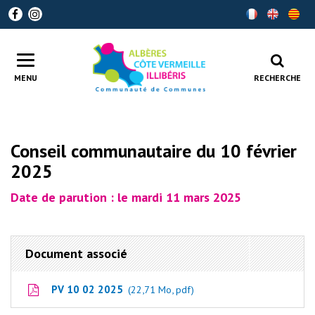
Gestion des traceurs
Lien
Lien
vers
vers
le
le
compte
compte
Toggle
Facebook
Instagram
navigation
MENU
RECHERCHE
Conseil communautaire du 10 février
2025
Date de parution : le mardi 11 mars 2025
Document associé
PV 10 02 2025
22,71 Mo, pdf