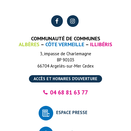
Lien
Lien
vers
vers
COMMUNAUTÉ DE COMMUNES
le
le
ALBÈRES
–
CÔTE VERMEILLE
–
ILLIBÉRIS
compte
compte
3, impasse de Charlemagne
Facebook
Instagram
BP 90103
66704 Argelès-sur-Mer Cedex
ACCÈS ET HORAIRES D’OUVERTURE
04 68 81 63 77
ESPACE PRESSE